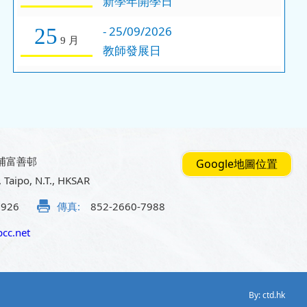
新學年開學日
-
25/09/2026
25
9 月
教師發展日
-
26/09/2026
26
9 月
中秋節翌日假期
-
28/09/2026
28
9 月
孔聖誕典禮
埔富善邨
Google地圖位置
-
29/09/2026
29
, Taipo, N.T., HKSAR
9 月
孔聖誕補假
5926
傳真:
852-2660-7988
-
01/10/2026
01
cc.net
10 月
國慶日
-
02/10/2026
02
10 月
By: ctd.hk
學校自訂假期