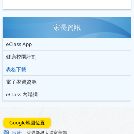
家長資訊
eClass App
健康校園計劃
表格下載
電子學習資源
eClass 內聯網
Google地圖位置
地址:
香港新界大埔富善邨