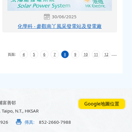
30/06/2025
化學科 - 參觀南丫風采發電站及發電廠
頁面:
4
5
6
7
8
9
10
11
12
…
…
埔富善邨
Google地圖位置
, Taipo, N.T., HKSAR
5926
傳真:
852-2660-7988