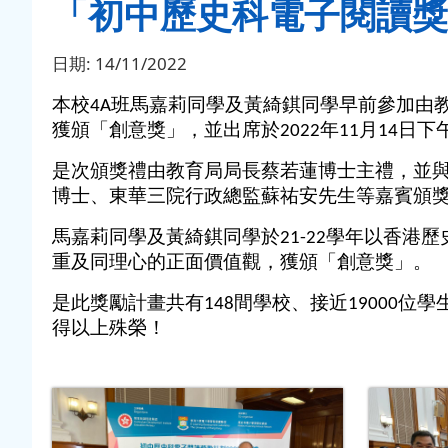
「初中歷史科電子閱讀獎勵
日期:
14/11/2022
本校4A班馬嘉莉同學及黃綺錤同學早前參加由教
獲頒「創意獎」，並出席於2022年11月14
是次頒獎禮由教育局局長蔡若蓮博士主禮，並
博士、東華三院行政總監蘇祐安先生等嘉賓頒
馬嘉莉同學及黃綺錤同學於21-22學年以香
重及同理心的正面價值觀，獲頒「創意獎」。
是此獎勵計畫共有148間學校、接近19000位
得以上殊榮！