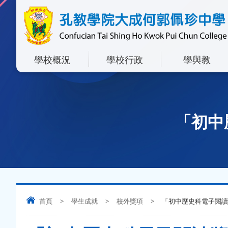
學校概況
學校行政
學與教
「初中
首頁
>
學生成就
>
校外獎項
>
「初中歷史科電子閱讀獎