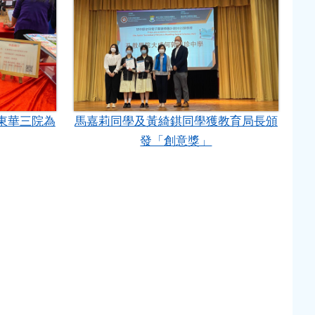
東華三院為
馬嘉莉同學及黃綺錤同學獲教育局長頒
發「創意獎」