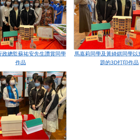
行政總監蘇祐安先生讚賞同學
馬嘉莉同學及黃綺錤同學以
作品
題的3D打印作品