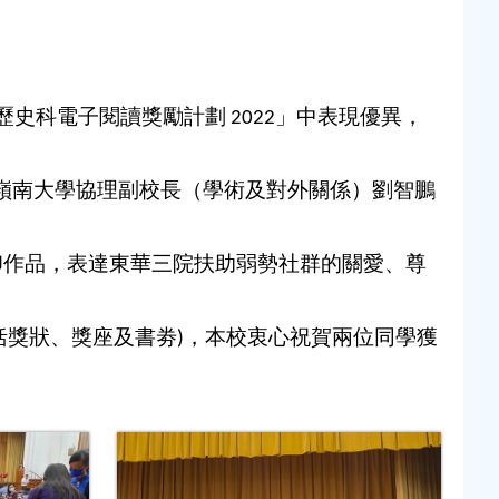
史科電子閱讀獎勵計劃 2022」中表現優異，
嶺南大學協理副校長（學術及對外關係）劉智鵬
打印作品，表達東華三院扶助弱勢社群的關愛、尊
包括獎狀、獎座及書劵)，本校衷心祝賀兩位同學獲