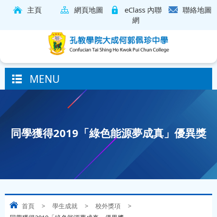
主頁
網頁地圖
eClass 內聯
聯絡地圖
網
MENU
同學獲得2019「綠色能源夢成真」優異獎
首頁
>
學生成就
>
校外獎項
>