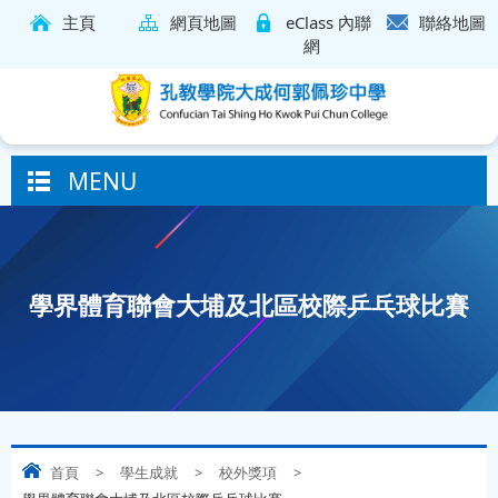
主頁
網頁地圖
eClass 內聯
聯絡地圖
網
MENU
學界體育聯會大埔及北區校際乒乓球比賽
首頁
>
學生成就
>
校外獎項
>