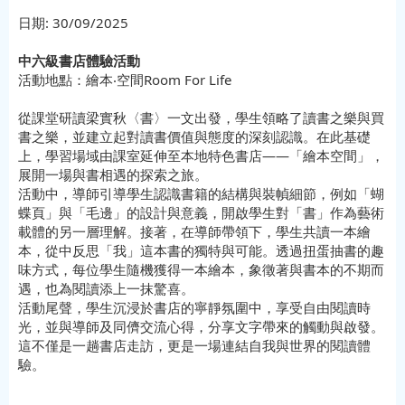
日期:
30/09/2025
中六級書店體驗活動
活動地點：繪本‧空間Room For Life
從課堂研讀梁實秋〈書〉一文出發，學生領略了讀書之樂與買
書之樂，並建立起對讀書價值與態度的深刻認識。在此基礎
上，學習場域由課室延伸至本地特色書店——「繪本空間」，
展開一場與書相遇的探索之旅。
活動中，導師引導學生認識書籍的結構與裝幀細節，例如「蝴
蝶頁」與「毛邊」的設計與意義，開啟學生對「書」作為藝術
載體的另一層理解。接著，在導師帶領下，學生共讀一本繪
本，從中反思「我」這本書的獨特與可能。透過扭蛋抽書的趣
味方式，每位學生隨機獲得一本繪本，象徵著與書本的不期而
遇，也為閱讀添上一抹驚喜。
活動尾聲，學生沉浸於書店的寧靜氛圍中，享受自由閱讀時
光，並與導師及同儕交流心得，分享文字帶來的觸動與啟發。
這不僅是一趟書店走訪，更是一場連結自我與世界的閱讀體
驗。