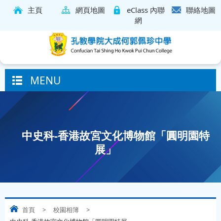
主頁
網頁地圖
eClass 內聯
聯絡地圖
網
MENU
中史科-香港故宮文化博物館「圓明園特
展」
首頁
>
校園相簿
>