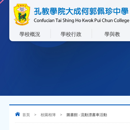
學校概況
學校行政
學與教
首頁
>
校園相簿
>
圖書館 - 流動漂書車活動