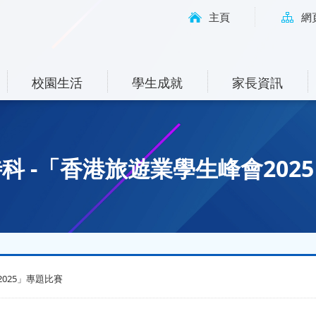
主頁
網
校園生活
學生成就
家長資訊
科 -「香港旅遊業學生峰會202
025」專題比賽