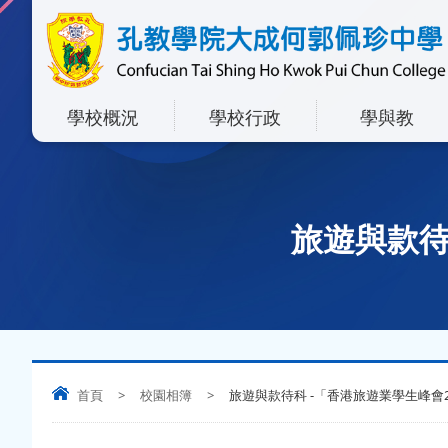
學校概況
學校行政
學與教
旅遊與款待
首頁
>
校園相簿
>
旅遊與款待科 -「香港旅遊業學生峰會2