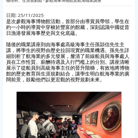
物理科、生涯規劃組 - 參觀海事博物館及航海職業講座
日期:
25/11/2025
是次參觀海事博物館活動，首部分由導賞員帶領，學生在
約一小時的導賞中穿梭於豐富的館藏，深刻認識中國從昔
日漁港發展海事歷史與文化底蘊。
隨後的職業講座則由海事處高級海事主任孫頴信先生主
講，將學生的視野由歷史拉回現實的職業機遇。孫先生詳
細剖析了航海業的多元發展，釐清了前線船員與海事處人
員在工作性質、薪酬待遇及入行門檻上的分別。講座清晰
展示了從船員到高級海事主任的晉升階梯，有效地將博物
館的歷史教育與生涯規劃結合，讓學生明白航海專業的廣
闊前景，鼓勵他們以更宏觀的視野規劃未來。