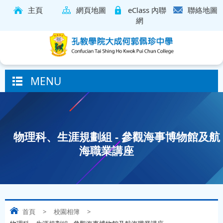
主頁
網頁地圖
eClass 內聯
聯絡地圖
網
MENU
物理科、生涯規劃組 - 參觀海事博物館及航
海職業講座
首頁
>
校園相簿
>