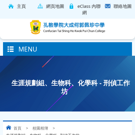
主頁
網頁地圖
eClass 內聯
聯絡地圖
網
MENU
生涯規劃組、生物科、化學科 - 刑偵工作
坊
首頁
>
校園相簿
>