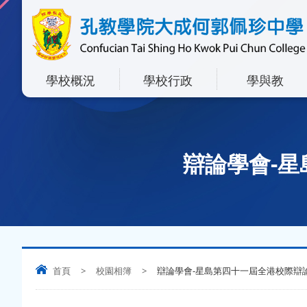
學校概況
學校行政
學與教
辯論學會-
首頁
>
校園相簿
>
辯論學會-星島第四十一屆全港校際辯