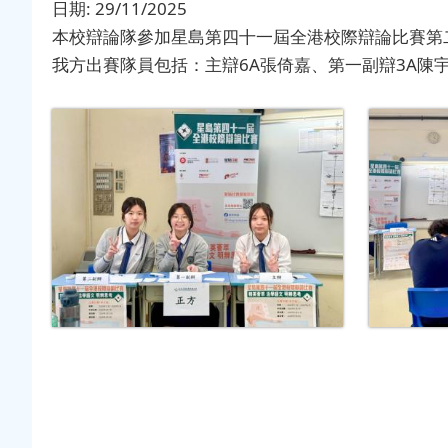
日期:
29/11/2025
本校辯論隊參加星島第四十一屆全港校際辯論比賽第
我方出賽隊員包括：主辯6A張倚嘉、第一副辯3A陳