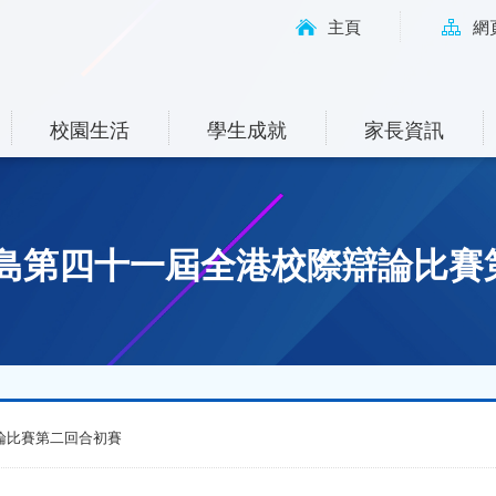
主頁
網
校園生活
學生成就
家長資訊
星島第四十一屆全港校際辯論比賽
論比賽第二回合初賽