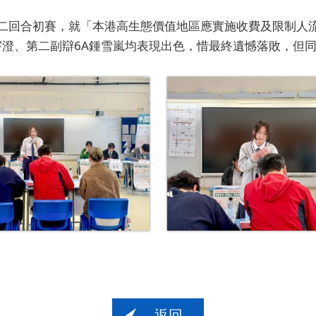
二回合初賽，就「本港高生態價值地區應實施收費及限制人
宇澄、第二副辯6A鍾雪嵐均表現出色，惜最終遺憾落敗，但
返回