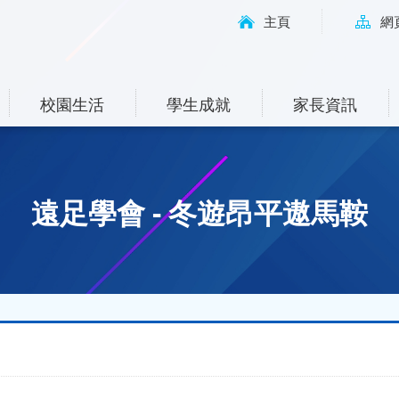
主頁
網
校園生活
學生成就
家長資訊
遠足學會 - 冬遊昂平遨馬鞍