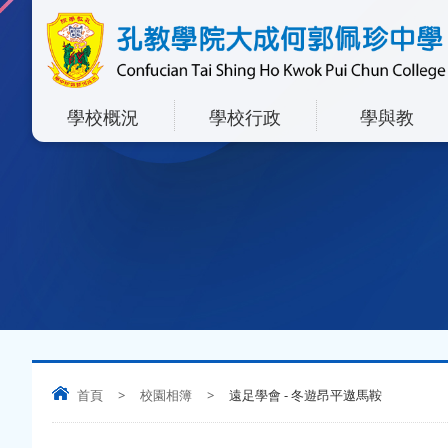
學校概況
學校行政
學與教
首頁
>
校園相簿
>
遠足學會 - 冬遊昂平遨馬鞍