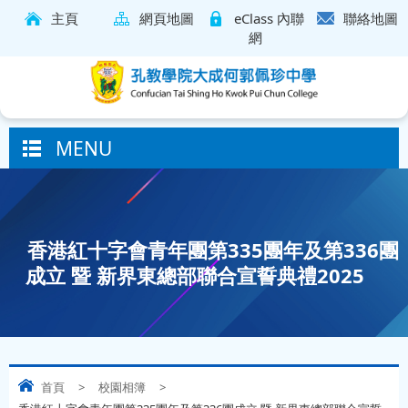
主頁
網頁地圖
eClass 內聯
聯絡地圖
網
MENU
香港紅十字會青年團第335團年及第336團
成立 暨 新界東總部聯合宣誓典禮2025
首頁
>
校園相簿
>