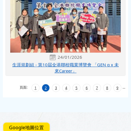
24/01/2026
生涯規劃組 - 第10屆全港聯校職業博覽會 「GEN α x 未
來Career」
頁面:
…
1
2
3
4
5
6
7
8
9
Google地圖位置