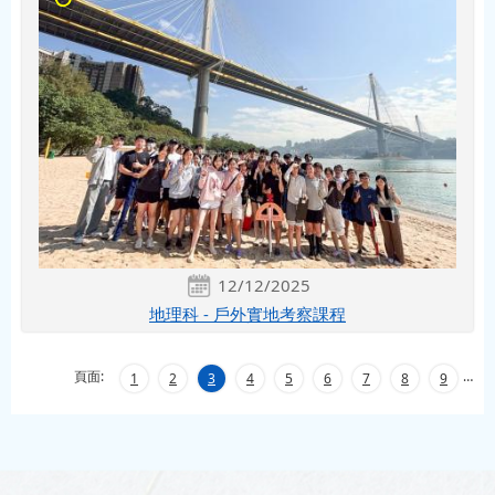
12/12/2025
地理科 - 戶外實地考察課程
頁面:
…
1
2
3
4
5
6
7
8
9