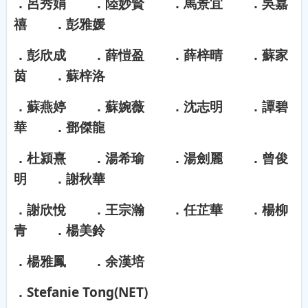
．呂秀娟 ．陸妙賢 ．馬景宜 ．吳嘉
禧 ．彭雅媛
．彭欣成 ．薛愷盈 ．薛梓晴 ．蘇家
茵 ．蘇梓洛
．蘇燕婷 ．蘇婉薇 ．沈志明 ．譚碧
華 ．鄧傑龍
．杜潁熹 ．湯希瑜 ．湯劍麗 ．曾俊
明 ．謝秋華
．謝欣悅 ．王宗瀚 ．任芷華 ．楊柳
青 ．楊美鈴
．楊雅鳳 ．余漢培
．
Stefanie Tong(NET)