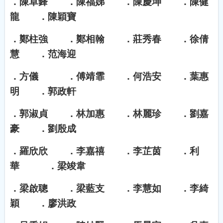
．陳卓鋒 ．陳福娣 ．陳慶坤 ．陳健
龍 ．陳穎寶
．鄭柱強 ．鄭相翰 ．莊秀春 ．徐倩
慧 ．范海迎
．方儀 ．傅靖霏 ．何浩安 ．葉惠
明 ．郭政軒
．郭淑貞 ．林加惠 ．林麗珍 ．劉嘉
豪 ．劉殷成
．羅欣欣 ．李嘉禧 ．李芷茵 ．利
華 ．梁竣韋
．梁啟聰 ．梁藍支 ．李慧如 ．李綺
穎 ．廖洪政