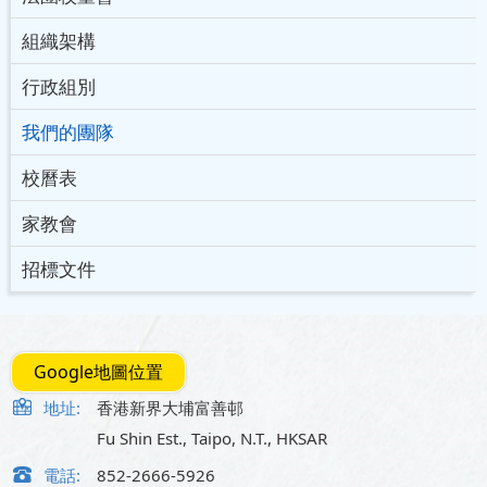
組織架構
行政組別
我們的團隊
校曆表
家教會
招標文件
Google地圖位置
地址:
香港新界大埔富善邨
Fu Shin Est., Taipo, N.T., HKSAR
電話:
852-2666-5926