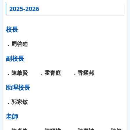
2025-2026
校長
．周啓廸
副校長
．陳啟賢 ．霍青庭 ．香耀邦
助理校長
．郭家敏
老師